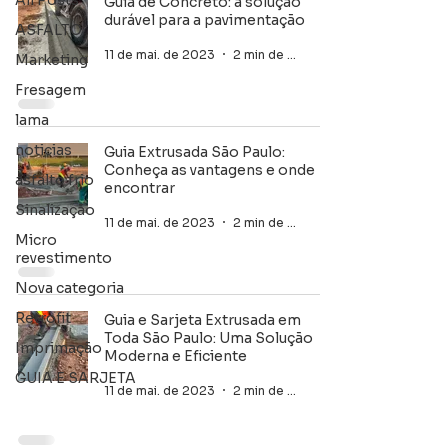
All Posts
Guia de Concreto: a solução
durável para a pavimentação
ASFALTO
11 de mai. de 2023
2 min de leitura
Marketing
Fresagem
lama
noticias
Guia Extrusada São Paulo:
Conheça as vantagens e onde
asfalto frio
encontrar
Sinalização
11 de mai. de 2023
2 min de leitura
Micro
revestimento
Nova categoria
Retrofit
Guia e Sarjeta Extrusada em
Toda São Paulo: Uma Solução
Imprimação
Moderna e Eficiente
GUIA E SARJETA
11 de mai. de 2023
2 min de leitura