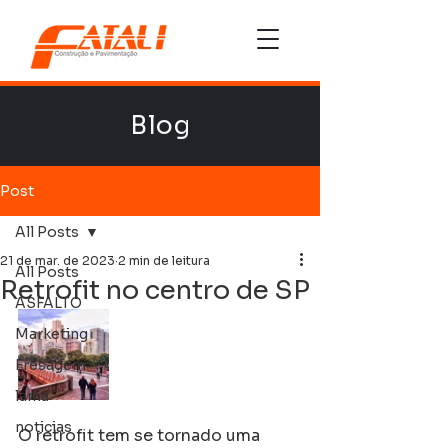
Blog
Post
All Posts
21 de mar. de 2023
2 min de leitura
All Posts
Retrofit no centro de SP
ASFALTO
Marketing
Fresagem
lama
noticias
O retrofit tem se tornado uma 