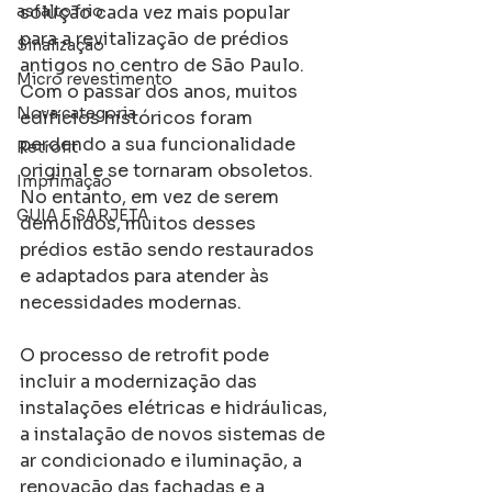
asfalto frio
solução cada vez mais popular 
para a revitalização de prédios 
Sinalização
antigos no centro de São Paulo. 
Micro revestimento
Com o passar dos anos, muitos 
Nova categoria
edifícios históricos foram 
perdendo a sua funcionalidade 
Retrofit
original e se tornaram obsoletos. 
Imprimação
No entanto, em vez de serem 
GUIA E SARJETA
demolidos, muitos desses 
prédios estão sendo restaurados 
e adaptados para atender às 
necessidades modernas.
O processo de retrofit pode 
incluir a modernização das 
instalações elétricas e hidráulicas, 
a instalação de novos sistemas de 
ar condicionado e iluminação, a 
renovação das fachadas e a 