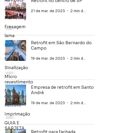
All Posts
Retrofit no centro de SP
ASFALTO
21 de mar. de 2023
2 min de leitura
Marketing
Fresagem
lama
Retrofit em São Bernardo do
noticias
Campo
asfalto
19 de mar. de 2023
2 min de leitura
frio
Sinalização
Micro
revestimento
Empresa de retrofit em Santo
Nova
André
categoria
19 de mar. de 2023
2 min de leitura
Retrofit
Imprimação
GUIA E
SARJETA
Retrofit para fachada