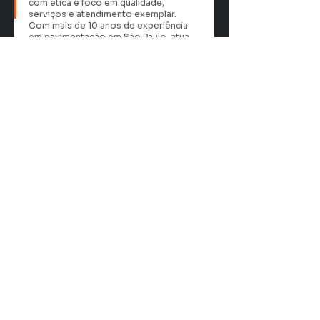
com ética e foco em qualidade,
serviços e atendimento exemplar.
Com mais de 10 anos de experiência
em pavimentação em São Paulo, atua
com rapidez, segurança e
honestidade em obras diversas.
Projetos
Nossos projetos superam
expectativas com profissionais
qualificados que trabalham junto à sua
equipe para garantir qualidade.
Solicite orçamento com a Fatali,
empresa de pavimentação de asfalto
em São Paulo.