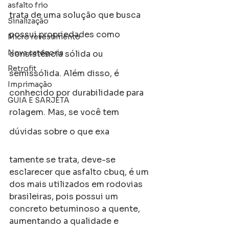
asfalto frio
trata de uma solução que busca 
Sinalização
possui propriedades como 
Micro revestimento
Nova categoria
consistência sólida ou 
Retrofit
semissólida. Além disso, é 
Imprimação
conhecido por durabilidade para 
GUIA E SARJETA
rolagem. Mas, se você tem 
dúvidas sobre o que exa
tamente se trata, deve-se 
esclarecer que asfalto cbuq, é um 
dos mais utilizados em rodovias 
brasileiras, pois possui um 
concreto betuminoso a quente, 
aumentando a qualidade e 