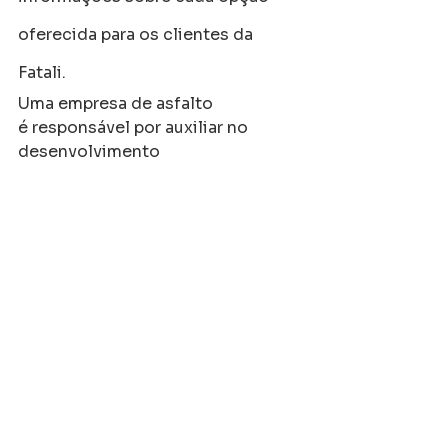
oferecida para os clientes da 
Fatali.
Uma empresa de asfalto
é responsável por auxiliar no 
desenvolvimento
 de áreas e regiões. Isso porque 
todo serviço que envolve 
pavimentação asfáltica auxilia 
áreas a se desenvolverem de 
forma a terem um calçamento 