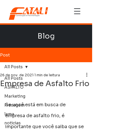
Blog
Post
All Posts
26 de nov. de 2021
1 min de leitura
All Posts
Empresa de Asfalto Frio
ASFALTO
Marketing
Se você está em busca de 
Fresagem
lama
empresa de asfalto frio, é 
noticias
importante que você saiba que se 