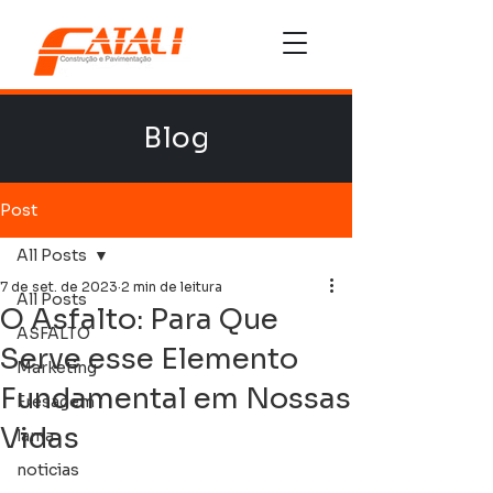
Blog
Post
All Posts
7 de set. de 2023
2 min de leitura
All Posts
O Asfalto: Para Que
ASFALTO
Serve esse Elemento
Marketing
Fundamental em Nossas
Fresagem
Vidas
lama
noticias