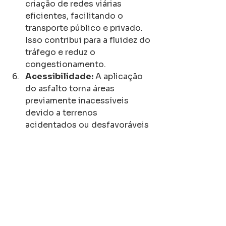
criação de redes viárias 
eficientes, facilitando o 
transporte público e privado. 
Isso contribui para a fluidez do 
tráfego e reduz o 
congestionamento.
Acessibilidade:
 A aplicação 
do asfalto torna áreas 
previamente inacessíveis 
devido a terrenos 
acidentados ou desfavoráveis 
acessíveis, melhorando a 
conectividade entre 
diferentes regiões.
Conforto do Usuário:
 A 
suavidade da superfície 
asfáltica proporciona 
conforto aos motoristas, 
ciclistas e pedestres, 