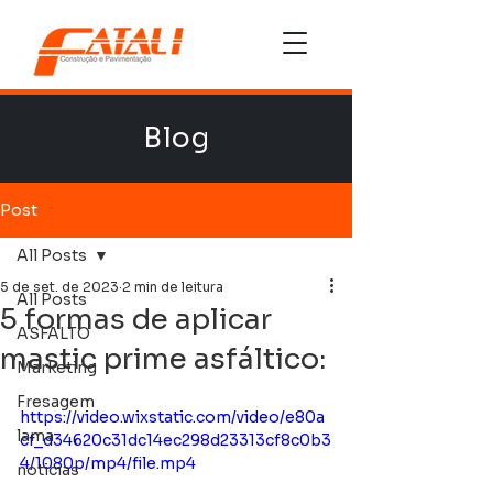
Blog
Post
All Posts
5 de set. de 2023
2 min de leitura
All Posts
5 formas de aplicar
ASFALTO
mastic prime asfáltico:
Marketing
Fresagem
https://video.wixstatic.com/video/e80a
lama
cf_d34620c31dc14ec298d23313cf8c0b3
4/1080p/mp4/file.mp4
noticias