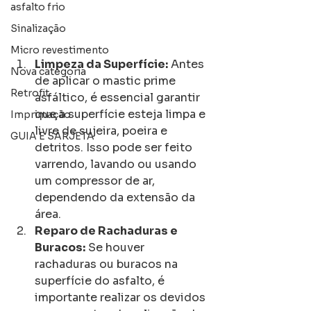
asfalto frio
Sinalização
Micro revestimento
Limpeza da Superfície:
 Antes 
Nova categoria
de aplicar o mastic prime 
Retrofit
asfáltico, é essencial garantir 
que a superfície esteja limpa e 
Imprimação
livre de sujeira, poeira e 
GUIA E SARJETA
detritos. Isso pode ser feito 
varrendo, lavando ou usando 
um compressor de ar, 
dependendo da extensão da 
área.
Reparo de Rachaduras e 
Buracos:
 Se houver 
rachaduras ou buracos na 
superfície do asfalto, é 
importante realizar os devidos 