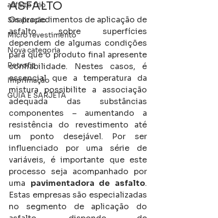
ASFALTO
asfalto frio
Os procedimentos de aplicação de 
Sinalização
asfalto sobre superfícies 
Micro revestimento
dependem de algumas condições 
Nova categoria
para que o produto final apresente 
Retrofit
confiabilidade. Nestes casos, é 
essencial que a temperatura da 
Imprimação
mistura possibilite a associação 
GUIA E SARJETA
adequada das substâncias 
componentes – aumentando a 
resistência do revestimento até 
um ponto desejável. Por ser 
influenciado por uma série de 
variáveis, é importante que este 
processo seja acompanhado por 
uma 
pavimentadora de asfalto
. 
Estas empresas são especializadas 
no segmento de aplicação do 