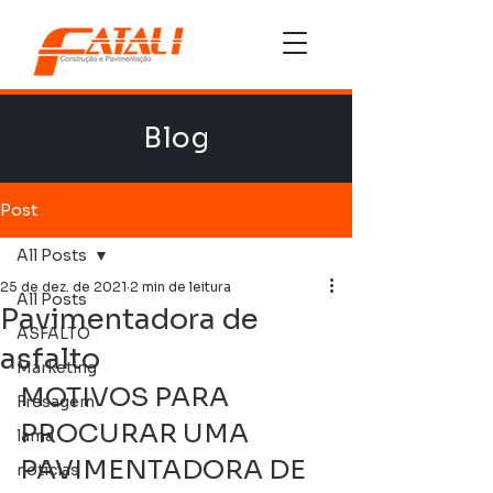
Blog
Post
All Posts
25 de dez. de 2021
2 min de leitura
All Posts
Pavimentadora de
ASFALTO
asfalto
Marketing
MOTIVOS PARA 
Fresagem
PROCURAR UMA 
lama
PAVIMENTADORA DE 
noticias