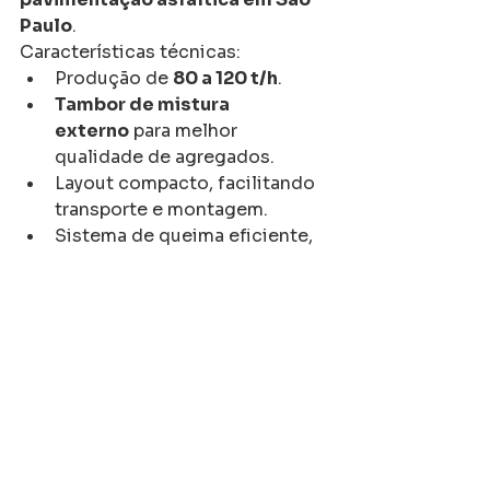
Paulo
.
Características técnicas:
Produção de 
80 a 120 t/h
.
Tambor de mistura 
externo
 para melhor 
qualidade de agregados.
Layout compacto, facilitando 
transporte e montagem.
Sistema de queima eficiente, 
com menor consumo de 
combustível.
Painéis modernos, operação 
simples e alto nível de 
segurança.
Exemplos de obras e 
aplicações em São 