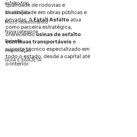
asfalto frio
qualidade de rodovias e 
durabilidade em obras públicas e 
Sinalização
privadas. A 
Fatali Asfalto
 atua 
Micro revestimento
como parceira estratégica, 
Nova categoria
oferecendo 
usinas de asfalto 
Retrofit
contínuas transportáveis
 e 
suporte técnico especializado em 
Imprimação
todo o estado, desde a capital até 
GUIA E SARJETA
o interior.