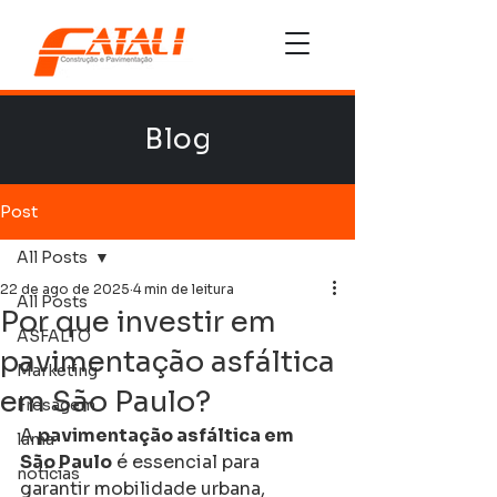
Blog
Post
All Posts
22 de ago de 2025
4 min de leitura
All Posts
Por que investir em
ASFALTO
pavimentação asfáltica
Marketing
em São Paulo?
Fresagem
A 
pavimentação asfáltica em 
lama
São Paulo
 é essencial para 
noticias
garantir mobilidade urbana, 