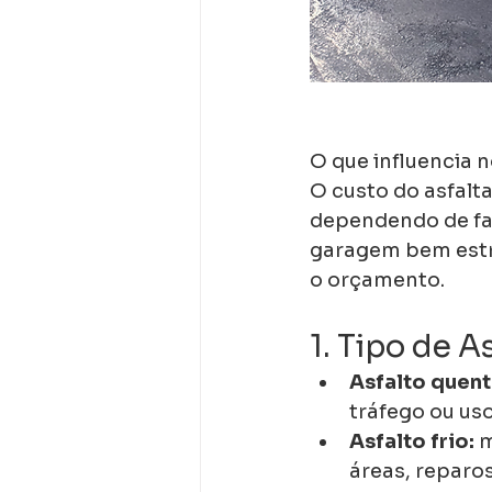
O que influencia 
O custo do asfalt
dependendo de fat
garagem bem estru
o orçamento.
1. Tipo de A
Asfalto quen
tráfego ou uso
Asfalto frio:
 
áreas, reparos