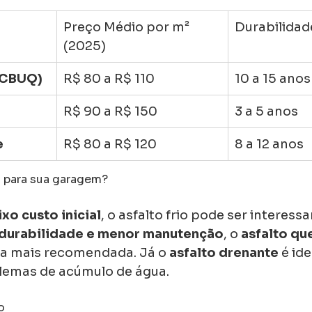
Preço Médio por m² 
Durabilidad
(2025)
(CBUQ)
R$ 80 a R$ 110
10 a 15 anos
R$ 90 a R$ 150
3 a 5 anos
e
R$ 80 a R$ 120
8 a 12 anos
 para sua garagem?
ixo custo inicial
, o asfalto frio pode ser interess
durabilidade e menor manutenção
, o 
asfalto qu
ha mais recomendada. Já o 
asfalto drenante
 é id
lemas de acúmulo de água.
o