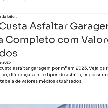
 de leitura
categoria
Retrofit
Imprimação
GUIA E SARJET
Custa Asfaltar Garage
a Completo com Valor
ados
de 2025
usta asfaltar garagem por m² em 2025. Veja os f
eço, diferenças entre tipos de asfalto, espessura
 tabela de valores médios atualizados.