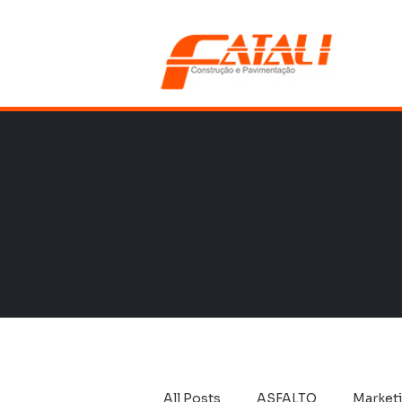
All Posts
ASFALTO
Market