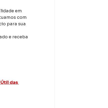
alidade em 
Atuamos com 
io para sua 
ado e receba 
Útil das 