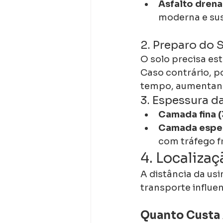
Asfalto drena
moderna e sus
2. Preparo do 
O solo precisa est
Caso contrário, p
tempo, aumentand
3. Espessura 
Camada fina (
Camada espes
com tráfego f
4. Localizaç
A distância da usi
transporte influen
Quanto Custa 