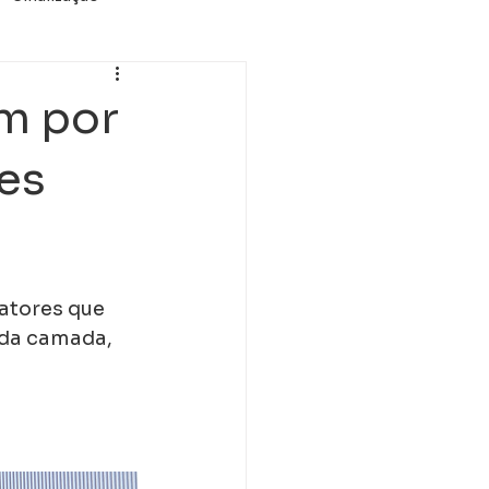
A
m por
es
atores que 
 da camada, 