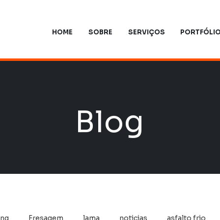
HOME
SOBRE
SERVIÇOS
PORTFÓLI
Blog
ing
Fresagem
lama
noticias
asfalto frio