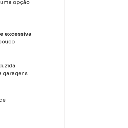
 uma opção 
e excessiva
. 
pouco 
duzida.
ra garagens 
de 