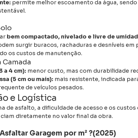
nte:
 permite melhor escoamento da água, sendo
tentável.
Solo
ar 
bem compactado, nivelado e livre de umidad
odem surgir buracos, rachaduras e desníveis em 
o os custos de manutenção.
da Camada
3 a 4 cm):
 menor custo, mas com durabilidade re
sa (5 cm ou mais):
 mais resistente, indicada pa
requente de veículos pesados.
ão e Logística
na de asfalto, a dificuldade de acesso e os custos 
ciam diretamente no valor final da obra.
Asfaltar Garagem por m² ?(2025)