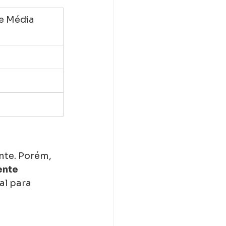
e Média
ante. Porém, 
ente 
eal para 