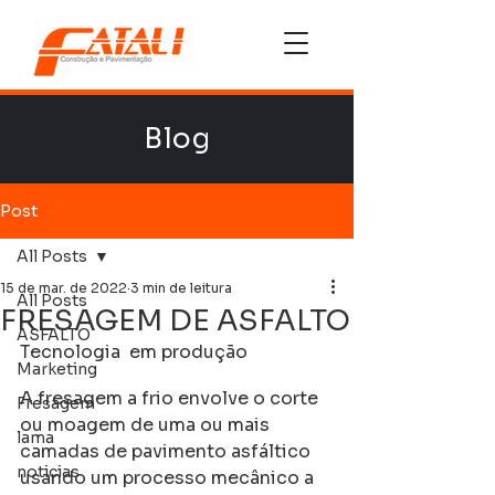
Blog
Post
All Posts
15 de mar. de 2022
3 min de leitura
All Posts
FRESAGEM DE ASFALTO
ASFALTO
Tecnologia  em produção
Marketing
A fresagem a frio envolve o corte 
Fresagem
ou moagem de uma ou mais 
lama
camadas de pavimento asfáltico 
noticias
usando um processo mecânico a 