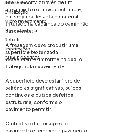
frio. Ele corta através de um 
asfalto frio
movimento rotativo contínuo e, 
Sinalização
em seguida, levanta o material 
Micro revestimento
triturado na caçamba do caminhão 
Nova categoria
basculante.
Retrofit
A fresagem deve produzir uma 
Imprimação
superfície texturizada 
GUIA E SARJETA
visivelmente uniforme na qual o 
tráfego rola suavemente.
A superfície deve estar livre de 
saliências significativas, sulcos 
contínuos e outros defeitos 
estruturais, conforme o 
pavimento permitir.
O objetivo da fresagem do 
pavimento é remover o pavimento 