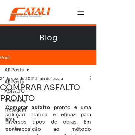
Blog
Post
All Posts
24 de dez. de 2021
2 min de leitura
All Posts
COMPRAR ASFALTO
ASFALTO
PRONTO
Marketing
Comprar asfalto
 pronto é uma 
Fresagem
solução prática e eficaz para 
lama
diversos tipos de obras. Em 
noticias
contraposição ao método 