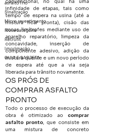
convencional, no qual há uma 
asfalto frio
infinidade de etapas, tais como 
Sinalização
tempo de espera na usina (até a 
Micro revestimento
mistura ficar pronta), cisão das 
zonas limítrofes mediante uso de 
Nova categoria
aparelho reparatório, limpeza da 
Retrofit
concavidade, inserção de 
Imprimação
componente adesivo, adição da 
mistura quente e um novo período 
GUIA E SARJETA
de espera até que a via seja 
liberada para trânsito novamente.
OS PRÓS DE 
COMPRAR ASFALTO 
PRONTO
Todo o processo de execução da 
obra é otimizado ao 
comprar 
asfalto pronto
, que consiste em 
uma mistura de concreto 