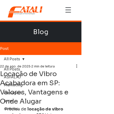
Blog
Post
All Posts
22 de ago. de 2025
2 min de leitura
All Posts
Locação de Vibro
ASFALTO
Acabadora em SP:
Marketing
Valores, Vantagens e
Fresagem
Onde Alugar
lama
noticias
Precisa de 
locação de vibro 