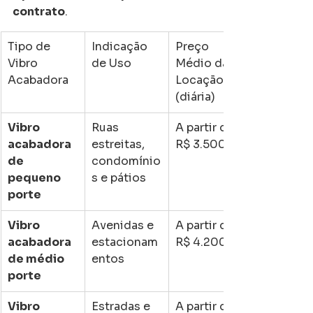
contrato
.
Tipo de 
Indicação 
Preço 
Vibro 
de Uso
Médio da 
Acabadora
Locação 
(diária)
Vibro 
Ruas 
A partir de 
acabadora 
estreitas, 
R$ 3.500
de 
condomínio
pequeno 
s e pátios
porte
Vibro 
Avenidas e 
A partir de 
acabadora 
estacionam
R$ 4.200
de médio 
entos
porte
Vibro 
Estradas e 
A partir de 