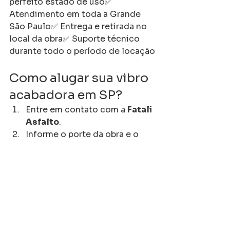
perfeito estado de uso✅ 
Atendimento em toda a Grande 
São Paulo✅ Entrega e retirada no 
local da obra✅ Suporte técnico 
durante todo o período de locação
Como alugar sua vibro 
acabadora em SP?
Entre em contato com a 
Fatali 
Asfalto
.
Informe o porte da obra e o 
período de utilização.
Receba um orçamento sob 
medida.
Agende a entrega da vibro 
acabadora diretamente no seu 
canteiro de obras.