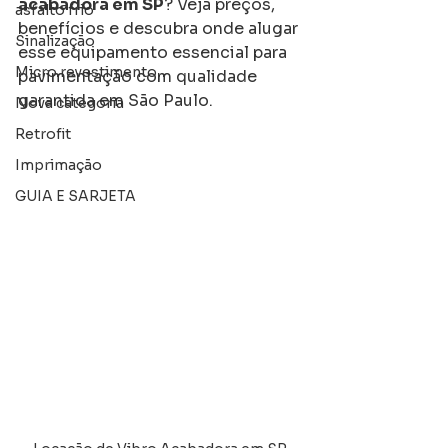
acabadora em SP
? Veja preços, 
asfalto frio
benefícios e descubra onde alugar 
Sinalização
esse equipamento essencial para 
Micro revestimento
pavimentação com qualidade 
garantida em São Paulo.
Nova categoria
Retrofit
Imprimação
GUIA E SARJETA