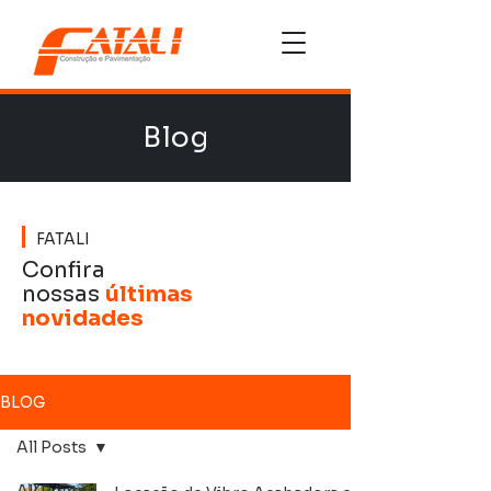
Blog
FATALI
Confira
nossas
últimas
novidades
BLOG
All Posts