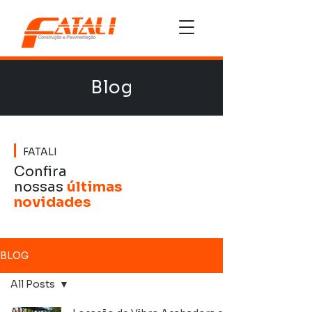
Blog
FATALI
Confira
nossas
últimas
novidades
BLOG
All Posts