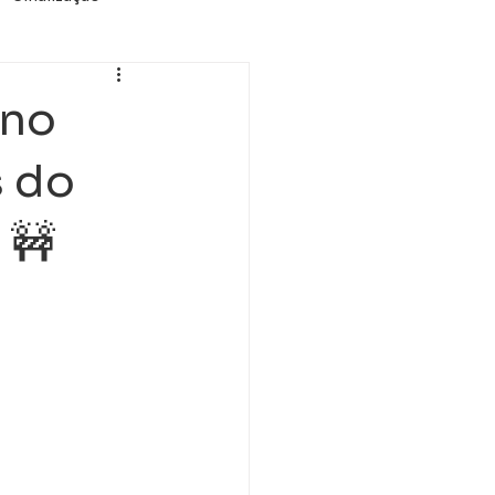
A
 no
s do
 🚧