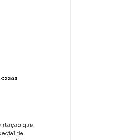
nossas 
entação que 
ecial de 