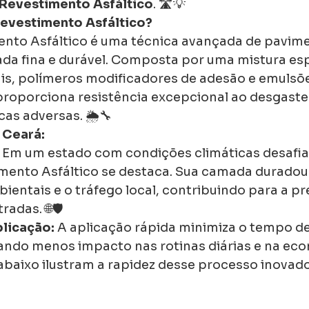
Revestimento Asfáltico
. 🛣️💡
Revestimento Asfáltico?
ento Asfáltico é uma técnica avançada de pavim
a fina e durável. Composta por uma mistura esp
s, polímeros modificadores de adesão e emulsões
oporciona resistência excepcional ao desgaste 
as adversas. 🌦️🔧
 Ceará:
 Em um estado com condições climáticas desafia
mento Asfáltico se destaca. Sua camada duradour
ientais e o tráfego local, contribuindo para a p
adas. 🌐🛡️
licação:
 A aplicação rápida minimiza o tempo de
sando menos impacto nas rotinas diárias e na econ
abaixo ilustram a rapidez desse processo inovador