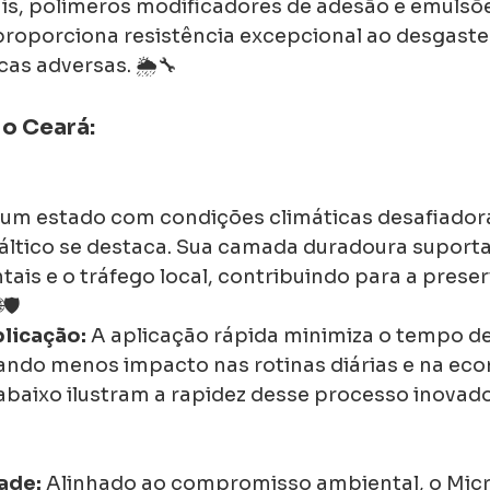
s, polímeros modificadores de adesão e emulsões
oporciona resistência excepcional ao desgaste 
as adversas. 🌦️🔧
 o Ceará:
 um estado com condições climáticas desafiadora
ltico se destaca. Sua camada duradoura suporta
ais e o tráfego local, contribuindo para a prese
🛡️
licação:
 A aplicação rápida minimiza o tempo de
sando menos impacto nas rotinas diárias e na econ
abaixo ilustram a rapidez desse processo inovador
ade:
 Alinhado ao compromisso ambiental, o Micr