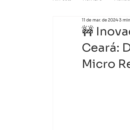
11 de mar. de 2024
3 min
Micro revestimento
Nova 
🚧 Inov
Ceará: 
Micro Re