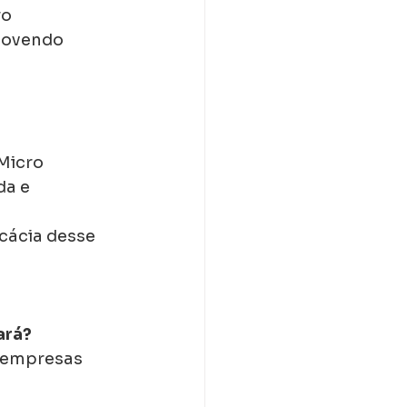
o 
movendo 
Micro 
a e 
icácia desse 
ará?
 empresas 