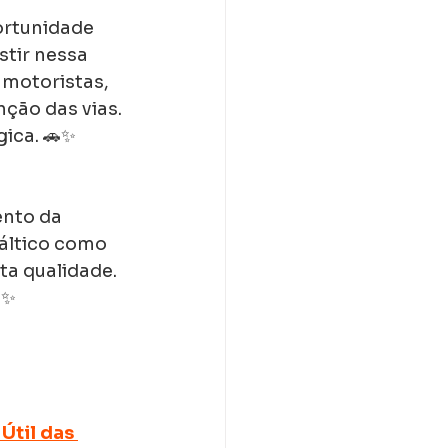
ortunidade 
stir nessa 
motoristas, 
ção das vias. 
gica. 🚗✨
nto da 
áltico como 
ta qualidade.
✨
Útil das 