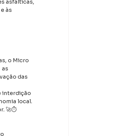
 asfálticas, 
e às 
s, o Micro 
 as 
rvação das 
 interdição 
omia local. 
. 🚀⏱️
o 