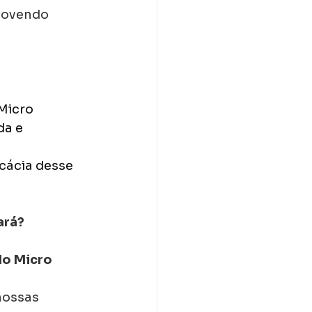
movendo 
Micro 
a e 
icácia desse 
ará?
o Micro 
nossas 