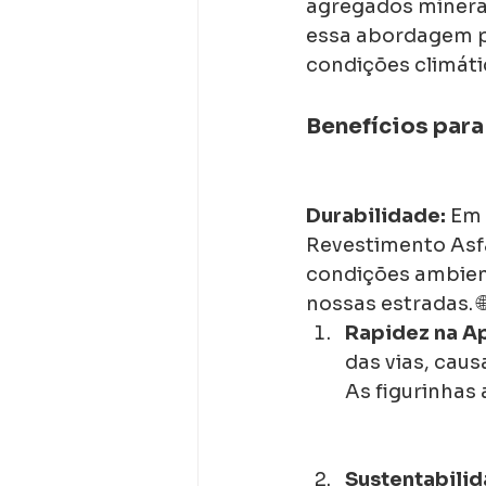
agregados minerai
essa abordagem pr
condições climátic
Benefícios para
Durabilidade:
 Em
Revestimento Asfá
condições ambient
nossas estradas. 🌐
Rapidez na Ap
das vias, cau
As figurinhas 
Sustentabilid