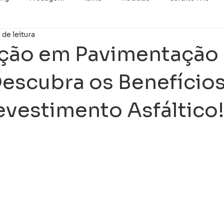
 de leitura
categoria
Retrofit
Imprimação
GUIA E SARJET
ação em Pavimentação
Descubra os Benefício
vestimento Asfáltico!