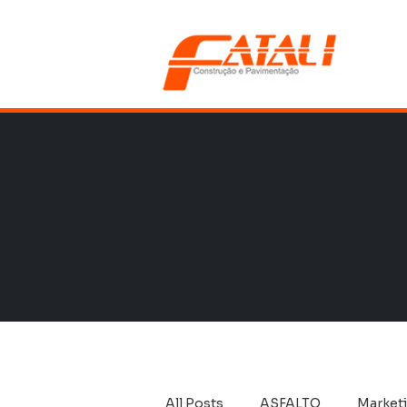
All Posts
ASFALTO
Market