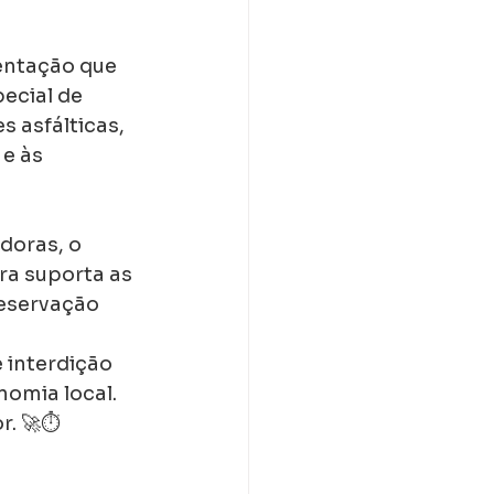
entação que 
ecial de 
 asfálticas, 
e às 
doras, o 
a suporta as 
reservação 
 interdição 
omia local. 
. 🚀⏱️