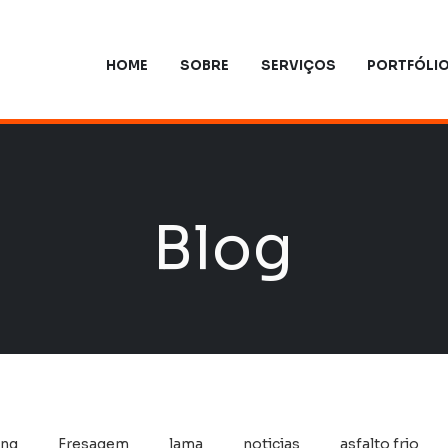
HOME
SOBRE
SERVIÇOS
PORTFÓLI
Blog
ing
Fresagem
lama
noticias
asfalto frio