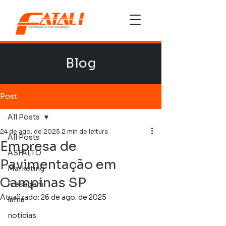
Blog
Post
All Posts
24 de ago. de 2025
2 min de leitura
All Posts
Empresa de
ASFALTO
Pavimentação em
Marketing
Campinas SP
Fresagem
Atualizado:
26 de ago. de 2025
lama
noticias