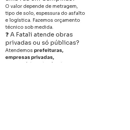
O valor depende de metragem, 
tipo de solo, espessura do asfalto 
e logística. Fazemos orçamento 
técnico sob medida.
❓ A Fatali atende obras 
privadas ou só públicas?
Atendemos 
prefeituras, 
empresas privadas, 
condomínios e indústrias
.
❓ Quais tecnologias a 
Fatali usa em Campinas?
CBUQ, microrevestimento, 
asfalto-borracha, soluções a 
quente e a frio.
❓ Vocês atendem cidades 
vizinhas de Campinas?
Sim, cobrimos toda a 
RMC 