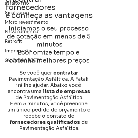
asfalto frio
fornecedores
Sinalização
e conheça as vantagens
Micro revestimento
Iniciamos o seu processo 
Nova categoria
de cotação em menos de 5 
Retrofit
minutos
Imprimação
Economize tempo e 
obtenha melhores preços
GUIA E SARJETA
Se você quer 
contratar
Pavimentação Asfáltica, A Fatali 
irá lhe ajudar. Abaixo você 
encontra uma 
lista de empresas
de Pavimentação Asfáltica.
E em 5 minutos, você preenche 
um único pedido de orçamento e 
recebe o contato de 
fornecedores qualificados
 de 
Pavimentação Asfáltica.