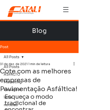
Blog
Post
All Posts
31 de dez. de 2021
1 min de leitura
All Posts
Cote com as melhores
ASFALTO
empresas de
Marketing
Pavimentação Asfáltica!
Fresagem
Esqueça o modo 
lama
tradicional de 
noticias
encontrar 