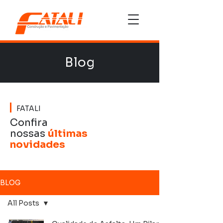
Blog
FATALI
Confira
nossas
últimas
novidades
BLOG
All Posts