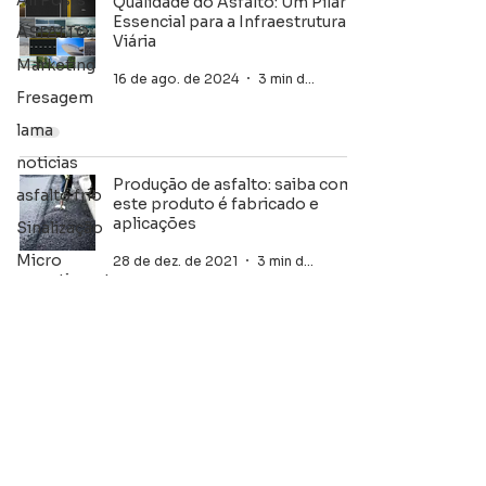
All Posts
Qualidade do Asfalto: Um Pilar
Essencial para a Infraestrutura
ASFALTO
Viária
Marketing
16 de ago. de 2024
3 min de leitura
Fresagem
lama
noticias
Produção de asfalto: saiba como
asfalto frio
este produto é fabricado e
aplicações
Sinalização
Micro
28 de dez. de 2021
3 min de leitura
revestimento
Nova
categoria
Retrofit
Imprimação
GUIA E
SARJETA