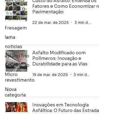
All Posts
Custo do Asfalto: Entenda os
Fatores e Como Economizar na
ASFALTO
Pavimentação
Marketing
22 de mar. de 2025
3 min de leitura
Fresagem
lama
noticias
Asfalto Modificado com
asfalto frio
Polímeros: Inovação e
Durabilidade para as Vias
Sinalização
Micro
19 de mar. de 2025
3 min de leitura
revestimento
Nova
categoria
Retrofit
Inovações em Tecnologia
Asfáltica: O Futuro das Estradas
Imprimação
19 de mar. de 2025
2 min de leitura
GUIA E
SARJETA