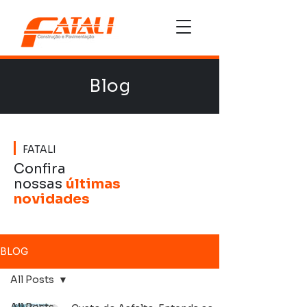
Blog
FATALI
Confira
nossas
últimas
novidades
BLOG
All Posts