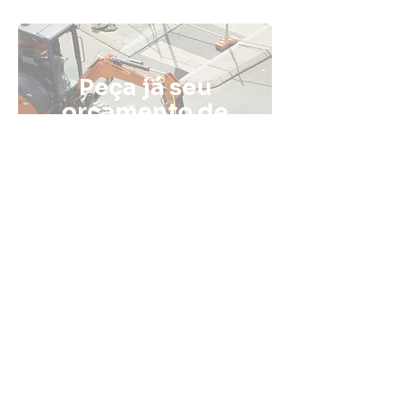
Peça já seu
orçamento de
pavimentação
com a Fatali
ENTRE EM CONTATO