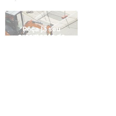
Peça já seu
orçamento de
pavimentação
com a Fatali
ENTRE EM CONTATO