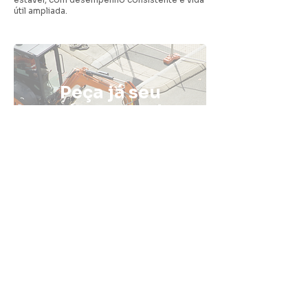
útil ampliada.
Peça já seu
orçamento de
pavimentação
com a Fatali
ENTRE EM CONTATO