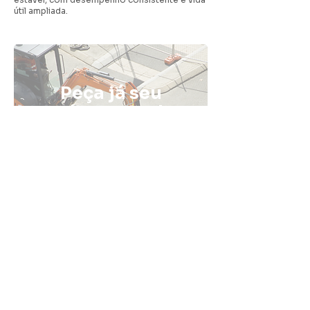
útil ampliada.
Peça já seu
orçamento de
pavimentação
com a Fatali
ENTRE EM CONTATO