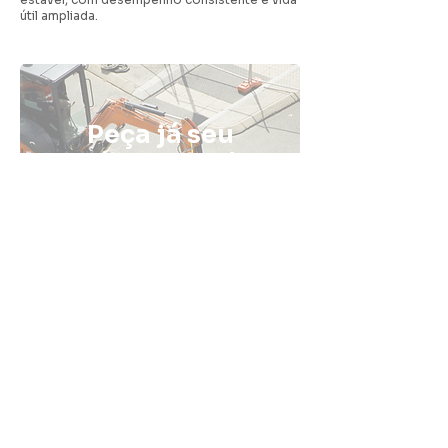
útil ampliada.
Peça já seu
orçamento de
pavimentação
com a Fatali
ENTRE EM CONTATO