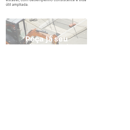
útil ampliada.
Peça já seu
orçamento de
pavimentação
com a Fatali
ENTRE EM CONTATO