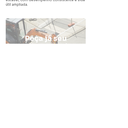
útil ampliada.
Peça já seu
orçamento de
pavimentação
com a Fatali
ENTRE EM CONTATO