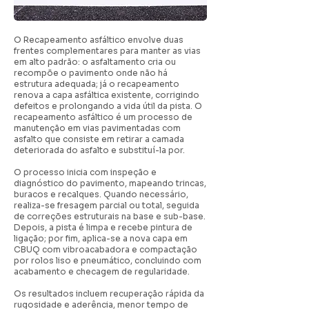
O Recapeamento asfáltico envolve duas
frentes complementares para manter as vias
em alto padrão: o asfaltamento cria ou
recompõe o pavimento onde não há
estrutura adequada; já o recapeamento
renova a capa asfáltica existente, corrigindo
defeitos e prolongando a vida útil da pista. O
recapeamento asfáltico é um processo de
manutenção em vias pavimentadas com
asfalto que consiste em retirar a camada
deteriorada do asfalto e substituí-la por.
O processo inicia com inspeção e
diagnóstico do pavimento, mapeando trincas,
buracos e recalques. Quando necessário,
realiza-se fresagem parcial ou total, seguida
de correções estruturais na base e sub-base.
Depois, a pista é limpa e recebe pintura de
ligação; por fim, aplica-se a nova capa em
CBUQ com vibroacabadora e compactação
por rolos liso e pneumático, concluindo com
acabamento e checagem de regularidade.
Os resultados incluem recuperação rápida da
rugosidade e aderência, menor tempo de