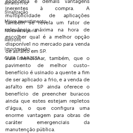
economia e demais vantagens 
asfalto frio
inerentes à compra. A 
Sinalização
multiplicidade de aplicações 
Micro revestimento
também se revela um fator de 
relevância máxima na hora de 
Nova categoria
escolher qual é a melhor opção 
Retrofit
disponível no mercado para venda 
Imprimação
de asfalto em SP. 
Vale mencionar, também, que o 
GUIA E SARJETA
pavimento de melhor custo-
benefício é usinado a quente a fim 
de ser aplicado a frio, e a venda de 
asfalto em SP ainda oferece o 
benefício de preencher buracos 
ainda que estes estejam repletos 
d'água, o que configura uma 
enorme vantagem para obras de 
caráter emergenciais da 
manutenção pública.