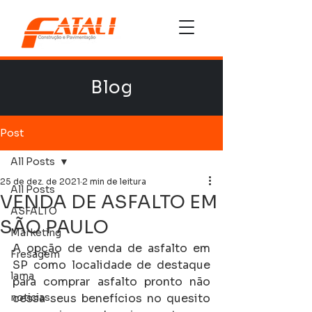
Blog
Post
All Posts
25 de dez. de 2021
2 min de leitura
All Posts
VENDA DE ASFALTO EM
ASFALTO
SÃO PAULO
Marketing
A opção de venda de asfalto em 
Fresagem
SP como localidade de destaque 
lama
para comprar asfalto pronto não 
noticias
cessa seus benefícios no quesito 