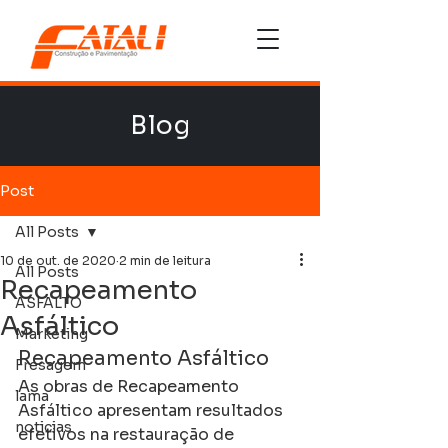
Blog
Post
All Posts
10 de out. de 2020
2 min de leitura
All Posts
Recapeamento
ASFALTO
Asfáltico
Marketing
Recapeamento Asfáltico
Fresagem
As obras de Recapeamento 
lama
Asfáltico apresentam resultados 
noticias
efetivos na restauração de 