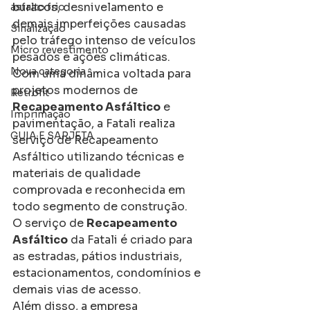
buracos, desnivelamento e 
asfalto frio
demais imperfeições causadas 
Sinalização
pelo tráfego intenso de veículos 
Micro revestimento
pesados e ações climáticas.
Nova categoria
Com uma dinâmica voltada para 
projetos modernos de 
Retrofit
Recapeamento Asfáltico
 e 
Imprimação
pavimentação, a Fatali realiza 
GUIA E SARJETA
serviço de Recapeamento 
Asfáltico utilizando técnicas e 
materiais de qualidade 
comprovada e reconhecida em 
todo segmento de construção.
O serviço de 
Recapeamento 
Asfáltico
 da Fatali é criado para 
as estradas, pátios industriais, 
estacionamentos, condomínios e 
demais vias de acesso.
Além disso, a empresa 