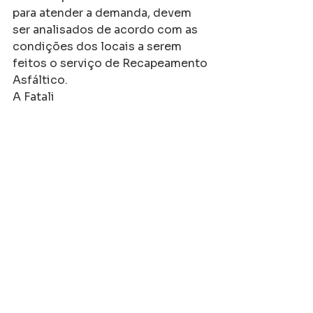
para atender a demanda, devem 
ser analisados de acordo com as 
condições dos locais a serem 
feitos o serviço de Recapeamento 
Asfáltico.
A Fatali
 apta para executar qualquer tipo 
de serviço de Recapeamento 
Asfáltico e atender projetos de 
pequeno, médio e grande porte.