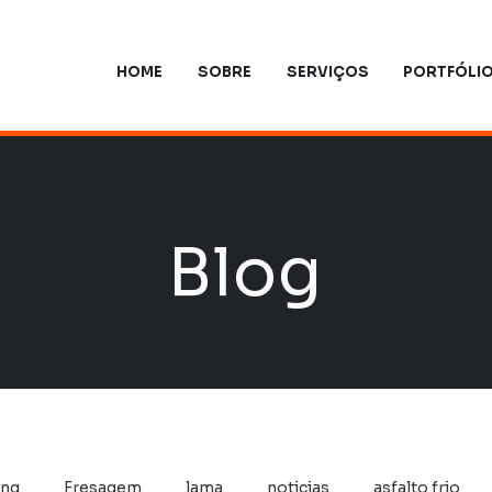
HOME
SOBRE
SERVIÇOS
PORTFÓLI
Blog
ing
Fresagem
lama
noticias
asfalto frio