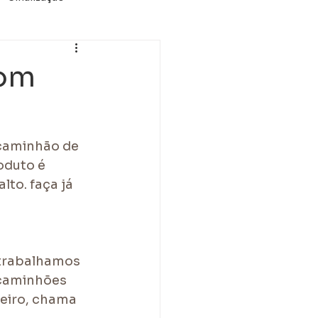
A
com
 caminhão de 
oduto é 
to. faça já 
 trabalhamos 
 caminhões 
teiro, chama 