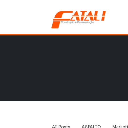
All Posts
ASFALTO
Market