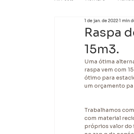
1 de jan. de 2022
1 min d
Micro revestimento
Nova 
Raspa d
15m3.
Uma ótima alterna
raspa vem com 15 
ótimo para estaci
um orçamento par
Trabalhamos com f
com material reci
próprios valor do 