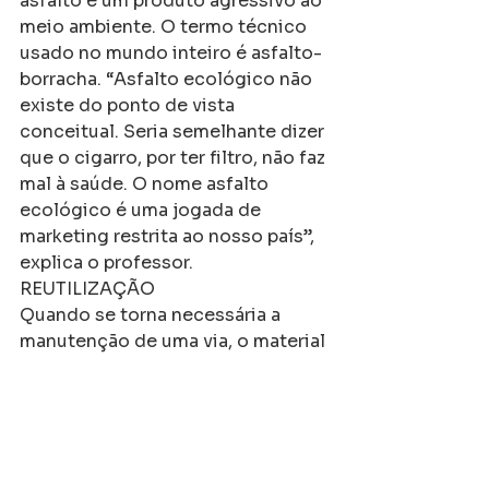
asfalto é um produto agressivo ao 
meio ambiente. O termo técnico 
usado no mundo inteiro é asfalto-
borracha. “Asfalto ecológico não 
existe do ponto de vista 
conceitual. Seria semelhante dizer 
que o cigarro, por ter filtro, não faz 
mal à saúde. O nome asfalto 
ecológico é uma jogada de 
marketing restrita ao nosso país”, 
explica o professor.
REUTILIZAÇÃO
Quando se torna necessária a 
manutenção de uma via, o material 
retirado precisa ter destinação 
adequada. Uma das alternativas é 
a reutilização dos resíduos. “A 
reciclagem, que pode ser 
realizada em usinas, diminui a 