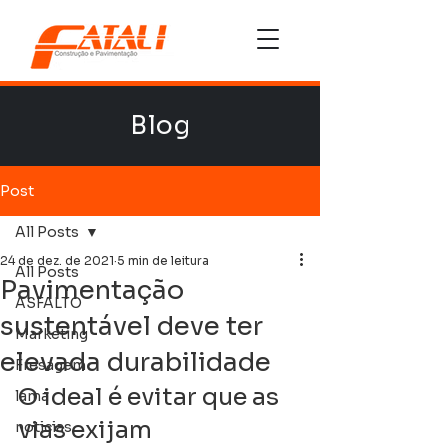
Blog
Post
All Posts
24 de dez. de 2021
5 min de leitura
All Posts
Pavimentação
ASFALTO
sustentável deve ter
Marketing
elevada durabilidade
Fresagem
O ideal é evitar que as 
lama
vias exijam 
noticias