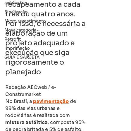
recapeamento a cada 
asfalto frio
Sinalização
três ou quatro anos. 
Micro revestimento
Por isso, é necessária a 
Nova categoria
elaboração de um 
Retrofit
projeto adequado e 
Imprimação
execução que siga 
GUIA E SARJETA
rigorosamente o 
planejado
Redação AECweb / e-
Construmarket
No Brasil, a 
pavimentação
 de 
99% das vias urbanas e 
rodoviárias é realizada com 
mistura asfáltica
, composta 95% 
de pedra britada e 5% de asfalto. 