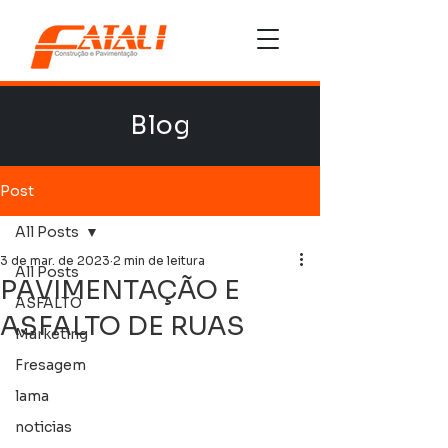
Blog
Post
All Posts
3 de mar. de 2023
2 min de leitura
All Posts
PAVIMENTAÇÃO E
ASFALTO
ASFALTO DE RUAS
Marketing
Fresagem
lama
noticias