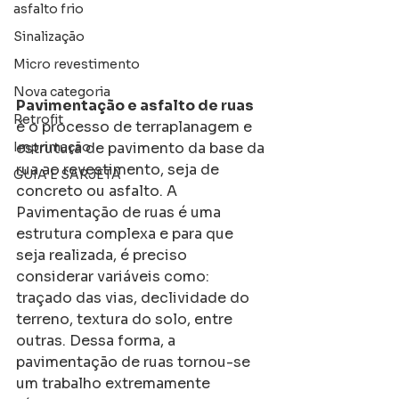
asfalto frio
Sinalização
Micro revestimento
Nova categoria
Pavimentação e asfalto de ruas
Retrofit
é o processo de terraplanagem e 
Imprimação
estrutura de pavimento da base da 
rua ao revestimento, seja de 
GUIA E SARJETA
concreto ou asfalto. A 
Pavimentação de ruas é uma 
estrutura complexa e para que 
seja realizada, é preciso 
considerar variáveis como: 
traçado das vias, declividade do 
terreno, textura do solo, entre 
outras. Dessa forma, a 
pavimentação de ruas tornou-se 
um trabalho extremamente 