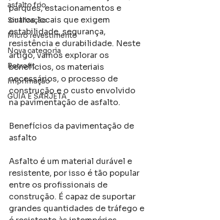
asfalto frio
parques, estacionamentos e 
outros locais que exigem 
Sinalização
estabilidade, segurança, 
Micro revestimento
resistência e durabilidade. Neste 
Nova categoria
artigo, vamos explorar os 
Retrofit
benefícios, os materiais 
necessários, o processo de 
Imprimação
construção e o custo envolvido 
GUIA E SARJETA
na pavimentação de asfalto.
Benefícios da pavimentação de 
asfalto
Asfalto é um material durável e 
resistente, por isso é tão popular 
entre os profissionais de 
construção. É capaz de suportar 
grandes quantidades de tráfego e 