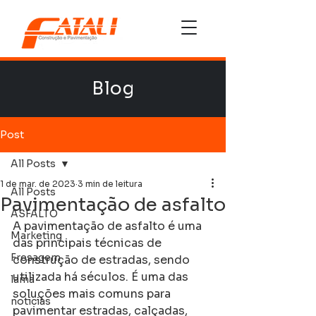
Blog
Post
All Posts
1 de mar. de 2023
3 min de leitura
All Posts
Pavimentação de asfalto
ASFALTO
A pavimentação de asfalto é uma 
Marketing
das principais técnicas de 
Fresagem
construção de estradas, sendo 
utilizada há séculos. É uma das 
lama
soluções mais comuns para 
noticias
pavimentar estradas, calçadas, 