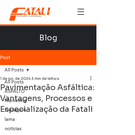
Blog
Post
All Posts
1 de jun. de 2024
3 min de leitura
All Posts
Pavimentação Asfáltica:
ASFALTO
Vantagens, Processos e
Marketing
Especialização da Fatali
Fresagem
lama
noticias