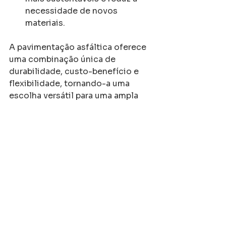
necessidade de novos 
materiais.
A pavimentação asfáltica oferece 
uma combinação única de 
durabilidade, custo-benefício e 
flexibilidade, tornando-a uma 
escolha versátil para uma ampla 
gama de aplicações, desde 
rodovias e vias urbanas até 
estacionamentos e pistas de 
aeroporto. A escolha de uma 
empresa especializada e 
experiente, como a Fatali 
Pavimentação, é crucial para 
garantir a qualidade e a 
durabilidade do projeto.