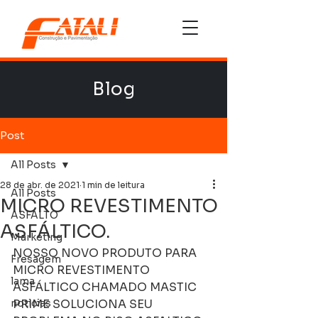
Blog
Post
All Posts
28 de abr. de 2021
1 min de leitura
All Posts
MICRO REVESTIMENTO
ASFALTO
ASFÁLTICO.
Marketing
NOSSO NOVO PRODUTO PARA 
Fresagem
MICRO REVESTIMENTO 
lama
ASFÁLTICO CHAMADO MASTIC 
noticias
PRIME SOLUCIONA SEU 