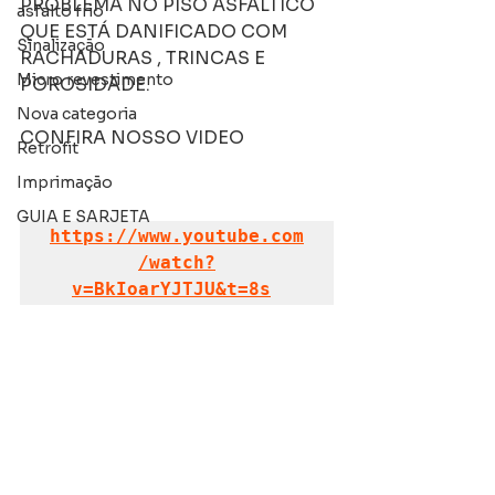
PROBLEMA NO PISO ASFALTICO 
asfalto frio
QUE ESTÁ DANIFICADO COM 
Sinalização
RACHADURAS , TRINCAS E 
Micro revestimento
POROSIDADE.
Nova categoria
CONFIRA NOSSO VIDEO
Retrofit
Imprimação
GUIA E SARJETA
https://www.youtube.com
/watch?
v=BkIoarYJTJU&t=8s