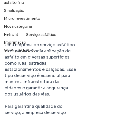
asfalto frio
Sinalização
Micro revestimento
Nova categoria
Retrofit
Serviço asfáltico
Imprimação
Uma empresa de serviço asfáltico 
GUIA E SARJETA
é responsável pela aplicação de 
asfalto em diversas superfícies, 
como ruas, estradas, 
estacionamentos e calçadas. Esse 
tipo de serviço é essencial para 
manter a infraestrutura das 
cidades e garantir a segurança 
dos usuários das vias.
Para garantir a qualidade do 
serviço, a empresa de serviço 