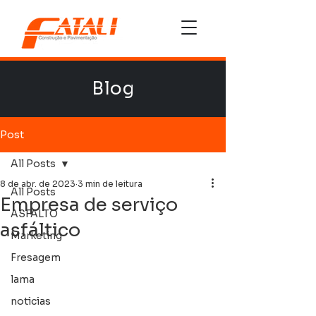
Blog
Post
All Posts
8 de abr. de 2023
3 min de leitura
All Posts
Empresa de serviço
ASFALTO
asfáltico
Marketing
Fresagem
lama
noticias