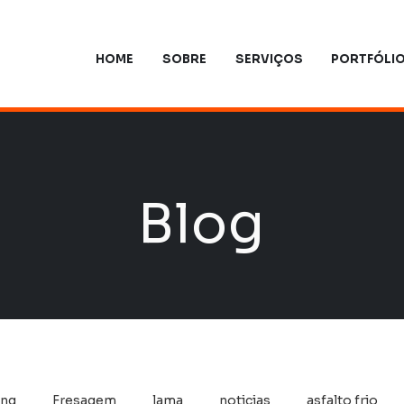
HOME
SOBRE
SERVIÇOS
PORTFÓLI
Blog
ing
Fresagem
lama
noticias
asfalto frio