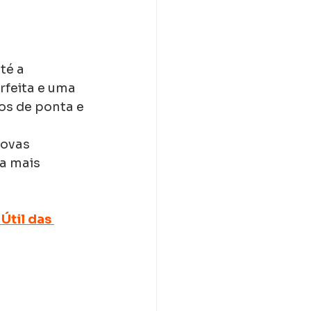
té a 
rfeita e uma 
os de ponta e 
novas 
a mais 
Útil das 