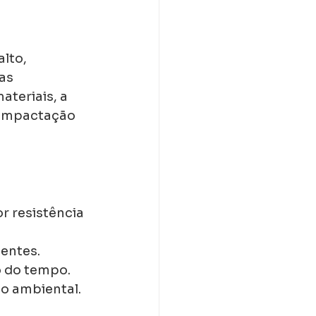
lto, 
as 
teriais, a 
compactação 
r resistência 
dentes.
 do tempo.
to ambiental.