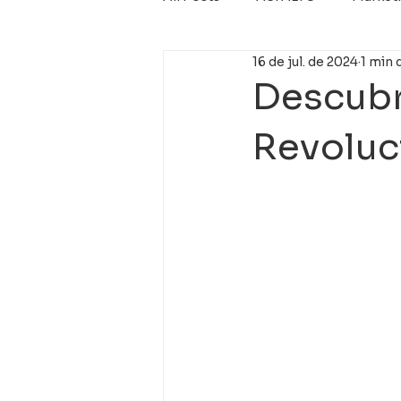
16 de jul. de 2024
1 min 
Micro revestimento
Nova 
Descubr
Revoluc