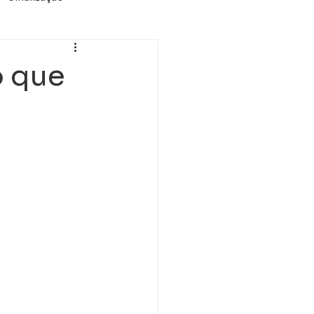
A
o que