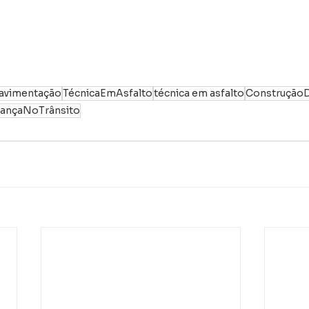
avimentação
TécnicaEmAsfalto
técnica em asfalto
ConstruçãoD
ançaNoTrânsito