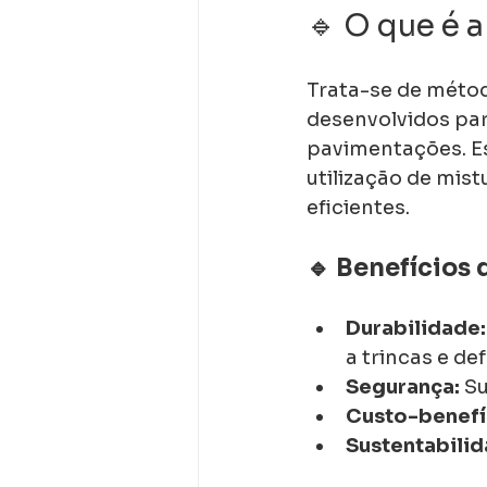
🔹 O que é a
Trata-se de métod
desenvolvidos para
pavimentações. Es
utilização de mis
eficientes.
🔹 Benefícios 
Durabilidade:
a trincas e d
Segurança:
 S
Custo-benefí
Sustentabilid