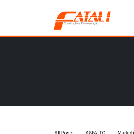
All Posts
ASFALTO
Market