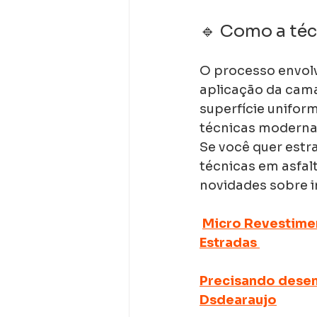
🔹 Como a téc
O processo envolv
aplicação da cama
superfície unifor
técnicas moderna
Se você quer estr
técnicas em asfal
novidades sobre i
Micro Revestimen
Estradas 
Precisando desen
Dsdearaujo