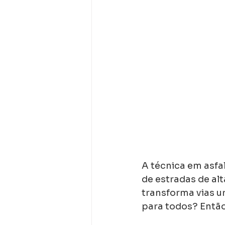
A técnica em asfa
de estradas de al
transforma vias u
para todos? Então