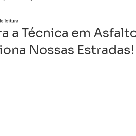
de leitura
categoria
Retrofit
Imprimação
GUIA E SARJET
a a Técnica em Asfalt
iona Nossas Estradas!