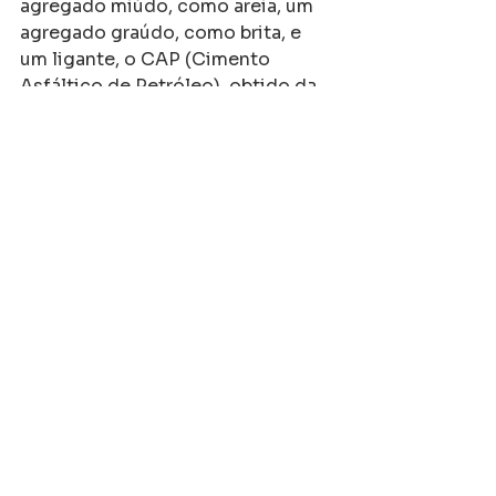
agregado miúdo, como areia, um 
agregado graúdo, como brita, e 
um ligante, o CAP (Cimento 
Asfáltico de Petróleo), obtido da 
destilação fracionada do petróleo.
A mistura dos agregados com o 
ligante é realizada a quente em 
uma usina de asfalto e 
transportada até o local de 
aplicação, geralmente por 
caminhões especialmente 
equipados. Em seguida, é lançada 
por equipamento adequado, como 
a vibroacabadora. Após o 
lançamento, a mistura é 
compactada por rolos 
compactadores até atingir a 
densidade especificada no 