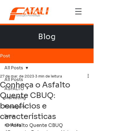
Blog
Post
All Posts
27 de mar. de 2023
3 min de leitura
All Posts
Conheça o Asfalto
ASFALTO
Quente CBUQ:
Marketing
benefícios e
Fresagem
características
lama
noticias
O Asfalto Quente CBUQ 