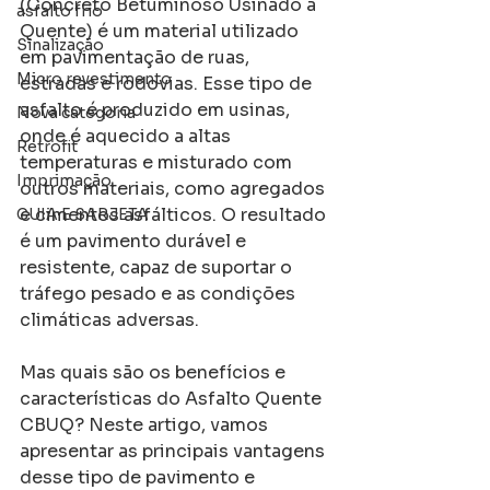
(Concreto Betuminoso Usinado a 
asfalto frio
Quente) é um material utilizado 
Sinalização
em pavimentação de ruas, 
Micro revestimento
estradas e rodovias. Esse tipo de 
asfalto é produzido em usinas, 
Nova categoria
onde é aquecido a altas 
Retrofit
temperaturas e misturado com 
Imprimação
outros materiais, como agregados 
e cimentos asfálticos. O resultado 
GUIA E SARJETA
é um pavimento durável e 
resistente, capaz de suportar o 
tráfego pesado e as condições 
climáticas adversas.
Mas quais são os benefícios e 
características do Asfalto Quente 
CBUQ? Neste artigo, vamos 
apresentar as principais vantagens 
desse tipo de pavimento e 