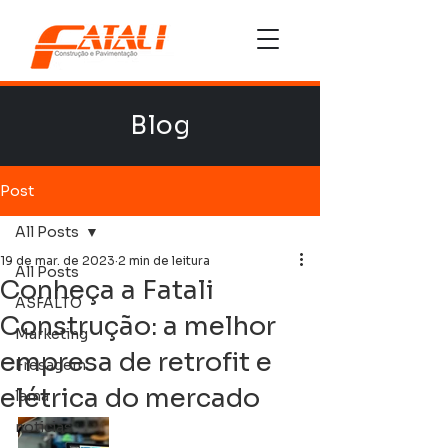
Blog
Post
All Posts
19 de mar. de 2023
2 min de leitura
All Posts
Conheça a Fatali
ASFALTO
Construção: a melhor
Marketing
empresa de retrofit e
Fresagem
elétrica do mercado
lama
noticias