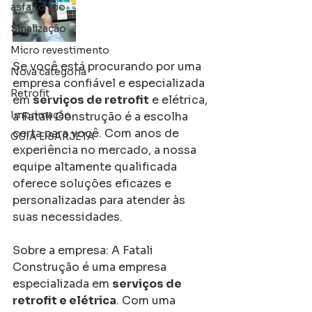
asfalto frio
Sinalização
Micro revestimento
Se você está procurando por uma 
Nova categoria
empresa confiável e especializada 
Retrofit
em 
serviços de retrofit
 e elétrica, 
Imprimação
a Fatali Construção é a escolha 
certa para você. Com anos de 
GUIA E SARJETA
experiência no mercado, a nossa 
equipe altamente qualificada 
oferece soluções eficazes e 
personalizadas para atender às 
suas necessidades.
Sobre a empresa: A Fatali 
Construção é uma empresa 
especializada em 
serviços de 
retrofit e elétrica
. Com uma 