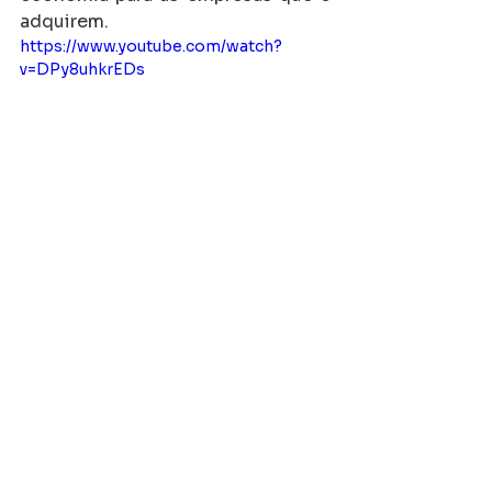
adquirem.
https://www.youtube.com/watch?
v=DPy8uhkrEDs
asfalto preço
asfalto pronto preço
Ver tudo
Posts recentes