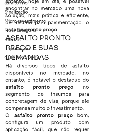
entanto, hoje em dia, é possível 
asfalto frio
encontrar no mercado uma nova 
Sinalização
solução, mais prática e eficiente, 
Micro revestimento
de insumo para pavimentação: o 
asfalto pronto preço
.
Nova categoria
ASFALTO PRONTO 
Retrofit
PREÇO E SUAS 
Imprimação
DEMANDAS
GUIA E SARJETA
Há diversos tipos de asfalto 
disponíveis no mercado, no 
entanto, é notável o destaque do 
asfalto pronto preço
 no 
segmento de insumos para 
concretagem de vias, porque ele 
compensa muito o investimento. 
O 
asfalto pronto preço
 bom, 
configura um produto com 
aplicação fácil, que não requer 