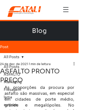
Blog
Post
All Posts
24 de dez. de 2021
1 min de leitura
All Posts
ASFALTO PRONTO
ASFALTO
PREÇO
Marketing
As proporções da procura por 
Fresagem
asfalto são massivas, em especial 
lama
em cidades de porte médio, 
noticias
grande e megalópoles. No 