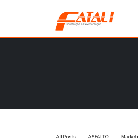
All Posts
ASFALTO
Market