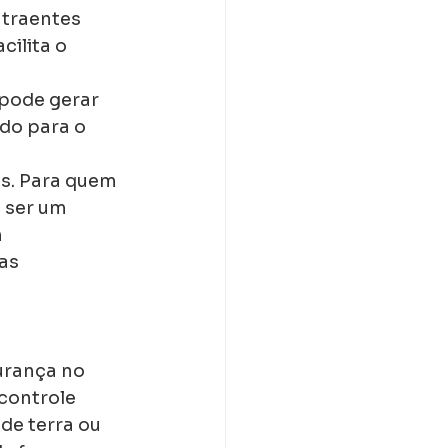
traentes 
ilita o 
pode gerar 
do para o 
is. Para quem 
 ser um 
 
as 
urança no 
controle 
de terra ou 