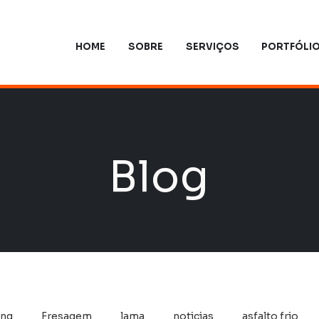
HOME
SOBRE
SERVIÇOS
PORTFÓLI
Blog
ing
Fresagem
lama
noticias
asfalto frio