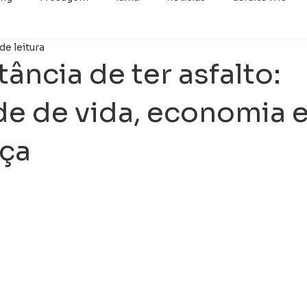
de leitura
categoria
Retrofit
Imprimação
GUIA E SARJET
ância de ter asfalto:
de de vida, economia 
ça