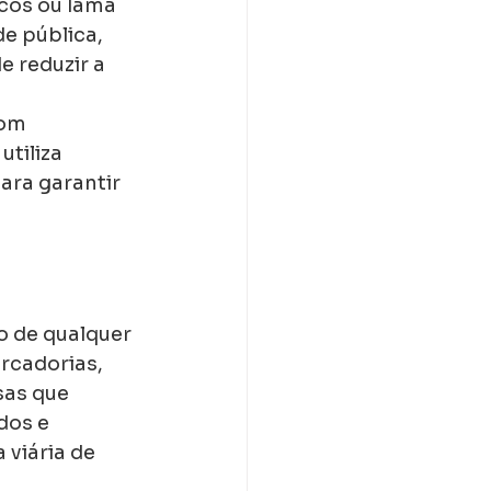
cos ou lama 
e pública, 
e reduzir a 
om 
tiliza 
ara garantir 
 de qualquer 
rcadorias, 
sas que 
dos e 
viária de 