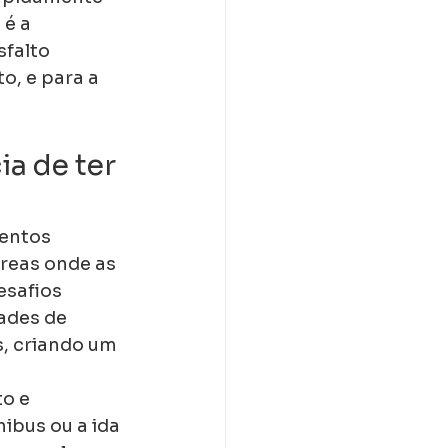
é a 
falto 
, e para a 
a de ter 
entos 
reas onde as 
safios 
ades de 
s, criando um 
o e 
ibus ou a ida 