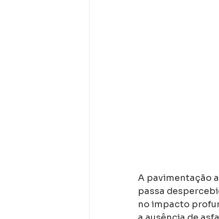
A pavimentação as
passa despercebid
no impacto profun
a ausência de asf