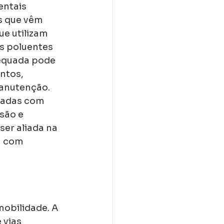
ntais 
s que vêm 
e utilizam 
s poluentes 
equada pode 
ntos, 
manutenção.
padas com 
são e 
er aliada na 
 com 
mobilidade. A 
 vias 