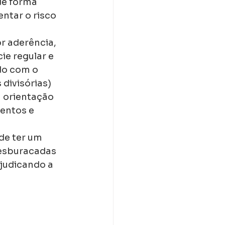
de forma 
ntar o risco 
r aderência, 
e regular e 
o com o 
 divisórias) 
a orientação 
entos e 
de ter um 
 esburacadas 
ejudicando a 